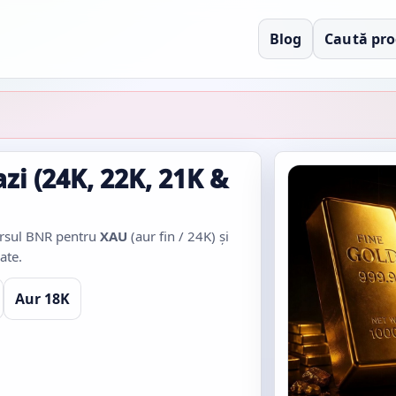
Blog
Caută pr
zi (24K, 22K, 21K &
cursul BNR pentru
XAU
(aur fin / 24K) și
ate.
Aur 18K