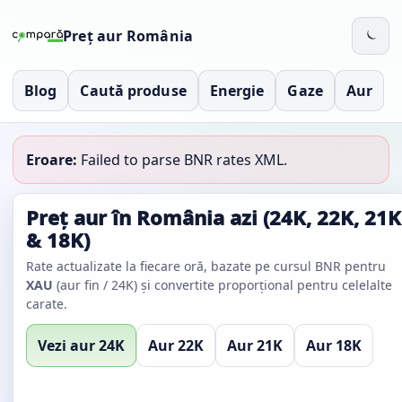
Preț aur România
Blog
Caută produse
Energie
Gaze
Aur
Eroare:
Failed to parse BNR rates XML.
Preț aur în România azi (24K, 22K, 21K
& 18K)
Rate actualizate la fiecare oră, bazate pe cursul BNR pentru
XAU
(aur fin / 24K) și convertite proporțional pentru celelalte
carate.
Vezi aur 24K
Aur 22K
Aur 21K
Aur 18K