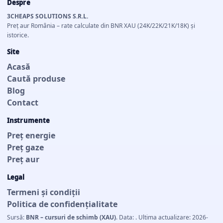
Despre
3CHEAPS SOLUTIONS S.R.L.
Preț aur România – rate calculate din BNR XAU (24K/22K/21K/18K) și
istorice.
Site
Acasă
Caută produse
Blog
Contact
Instrumente
Preț energie
Preț gaze
Preț aur
Legal
Termeni și condiții
Politica de confidențialitate
Sursă:
BNR – cursuri de schimb (XAU)
. Data: . Ultima actualizare: 2026-