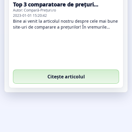
Top 3 comparatoare de prețuri
românești
Autor: Compară-Prețuri.ro
2023-01-01 15:20:42
Bine ai venit la articolul nostru despre cele mai bune
site-uri de comparare a prețurilor! În vremurile
noastre, cumpărăturile online sunt mai populare ca
niciodată, iar când vine …
Citește articolul