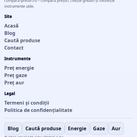
compara-preturi.ro – compară prețuri, citește ghiduri și folosește
instrumente utile.
Site
Acasă
Blog
Caută produse
Contact
Instrumente
Preț energie
Preț gaze
Preț aur
Legal
Termeni și condiții
Politica de confidențialitate
Blog
Caută produse
Energie
Gaze
Aur