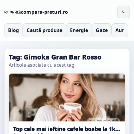
compara-preturi.ro
Blog
Caută produse
Energie
Gaze
Aur
Tag: Gimoka Gran Bar Rosso
Articole asociate cu acest tag.
Top cele mai ieftine cafele boabe la 1kg