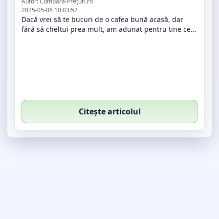
– comparații și oferte actualizate
Autor: Compară-Prețuri.ro
2025-05-06 10:03:52
Dacă vrei să te bucuri de o cafea bună acasă, dar
fără să cheltui prea mult, am adunat pentru tine cele
mai accesibile cafele boabe de 1kg de pe piață. Fie că
preferi o cafea inten…
Citește articolul