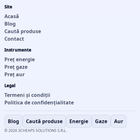
Site
Acasă
Blog
Caută produse
Contact
Instrumente
Preț energie
Preț gaze
Preț aur
Legal
Termeni și condiții
Politica de confidențialitate
Blog
Caută produse
Energie
Gaze
Aur
© 2026 3CHEAPS SOLUTIONS S.R.L.