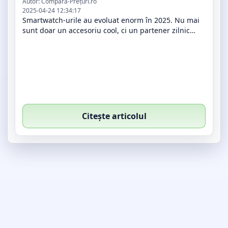
Fitness, stil și funcții inteligente
Autor: Compară-Prețuri.ro
2025-04-24 12:34:17
Smartwatch-urile au evoluat enorm în 2025. Nu mai
sunt doar un accesoriu cool, ci un partener zilnic
pentru sănătate, comunicare și productivitate. Cu
funcții precum monitorizare E…
Citește articolul