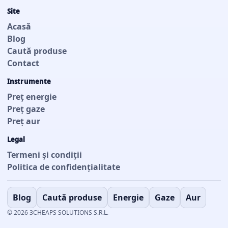
Site
Acasă
Blog
Caută produse
Contact
Instrumente
Preț energie
Preț gaze
Preț aur
Legal
Termeni și condiții
Politica de confidențialitate
Blog
Caută produse
Energie
Gaze
Aur
© 2026 3CHEAPS SOLUTIONS S.R.L.