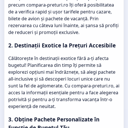
precum compara-preturi.ro îți oferă posibilitatea
de a verifica rapid și ușor tarifele pentru cazare,
bilete de avion și pachete de vacanță. Prin
rezervarea cu câteva luni înainte, ai șansa să profiți
de reduceri și promoții exclusive.
2.
Destinații Exotice la Prețuri Accesibile
Călătorește în destinații exotice fără a-ți afecta
bugetul! Planificarea din timp îți permite să
explorezi opțiuni mai îndrăznețe, să alegi pachete
all-inclusive și să descoperi locuri unice care nu
sunt la fel de aglomerate. Cu compara-preturi.ro, ai
acces la informații esențiale pentru a face alegerea
potrivită și pentru a-ți transforma vacanța într-o
experiență de neuitat.
3. Obține Pachete Personalizate în
Funcție de Bugetul Tău