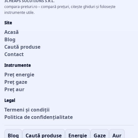
3CHEAPS SOLUTIONS S.R.L.
compara-preturi.ro – compară prețuri, citește ghiduri și folosește
instrumente utile.
Site
Acasă
Blog
Caută produse
Contact
Instrumente
Preț energie
Preț gaze
Preț aur
Legal
Termeni și condiții
Politica de confidențialitate
Blog
Caută produse
Energie
Gaze
Aur